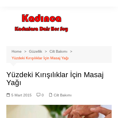
Skip
to
content
Home
Güzellik
Cilt Bakımı
Yüzdeki Kırışılıklar İçin Masaj Yağı
Yüzdeki Kırışılıklar İçin Masaj
Yağı
5 Mart 2015
0
Cilt Bakımı